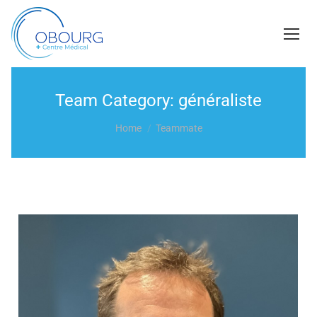
Team Category:
généraliste
You are here:
Home
Teammate