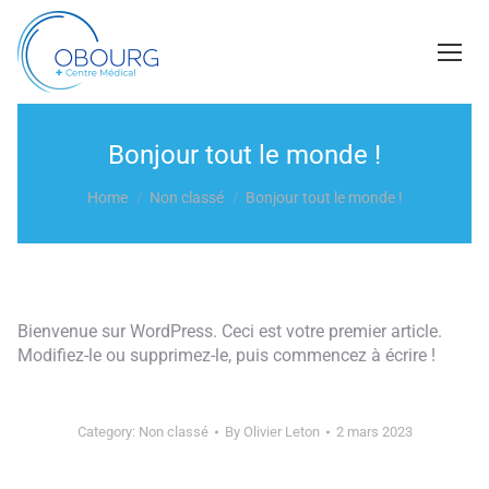
Bonjour tout le monde !
You are here:
Home
Non classé
Bonjour tout le monde !
Bienvenue sur WordPress. Ceci est votre premier article.
Modifiez-le ou supprimez-le, puis commencez à écrire !
Category:
Non classé
By
Olivier Leton
2 mars 2023